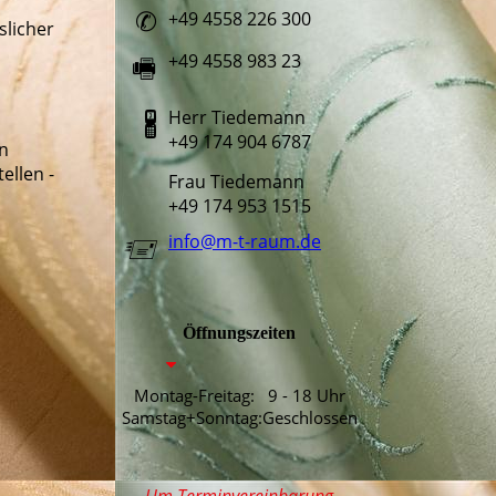
+49 4558 226 300
✆
slicher
+49 4558 983 23
🖷
Herr Tiedemann
🖁
+49 174 904 6787
on
ellen -
Frau Tiedemann
+49 174 953 1515
info@m-t-raum.de
🖅
Öffnungszeiten
Montag-Freitag: 9 - 18 Uhr
Samstag+Sonntag:Geschlossen
Um Terminvereinbarung