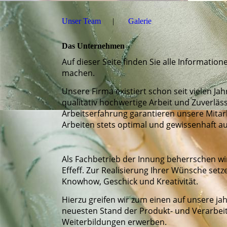
Unser Team
Galerie
Das Unternehmen
Auf dieser Seite finden Sie alle Informatio
machen.
Unsere Firma existiert schon seit vielen Jah
qualitativ hochwertige Arbeit und Zuverläss
Arbeitserfahrung garantieren unsere Mitarb
Arbeiten stets optimal und gewissenhaft a
Als Fachbetrieb der Innung beherrschen w
Effeff. Zur Realisierung Ihrer Wünsche setze
Knowhow, Geschick und Kreativität.
Hierzu greifen wir zum einen auf unsere j
neuesten Stand der Produkt- und Verarbei
Weiterbildungen erwerben.