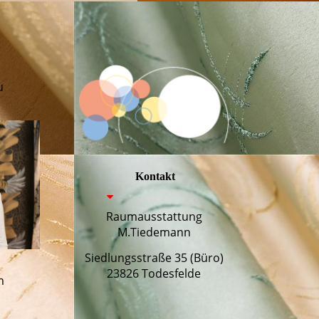
u
Kontakt
Raumausstattung
M.Tiedemann
Siedlungsstraße 35 (Büro)
23826 Todesfelde
m