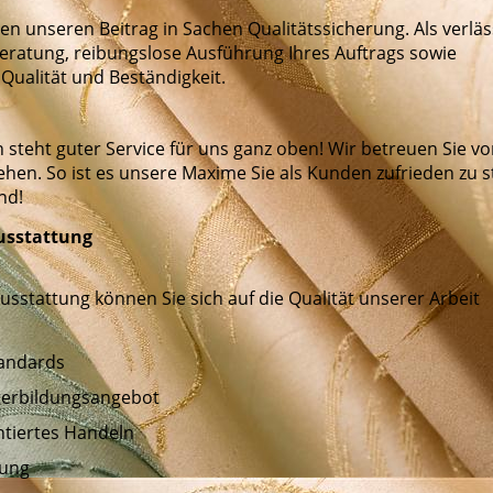
en unseren Beitrag in Sachen Qualitätssicherung. Als verläs
eratung, reibungslose Ausführung Ihres Auftrags sowie
ualität und Beständigkeit.
teht guter Service für uns ganz oben! Wir betreuen Sie v
hen. So ist es unsere Maxime Sie als Kunden zufrieden zu st
nd!
usstattung
sstattung können Sie sich auf die Qualität unserer Arbeit
tandards
terbildungsangebot
tiertes Handeln
lung