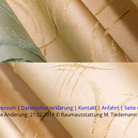
ressum
|
Datenschutzerklärung
|
Kontakt
|
Anfahrt
|
Seite
te Änderung: 21.02.2019 © Raumausstattung M. Tiedemann