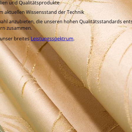
lien und Qualitätsprodukte
aktuellen Wissensstand der Technik
hl anzubieten, die unseren hohen Qualitätsstandards ents
lern zusammen.
 unser breites
Leistungsspektrum
.