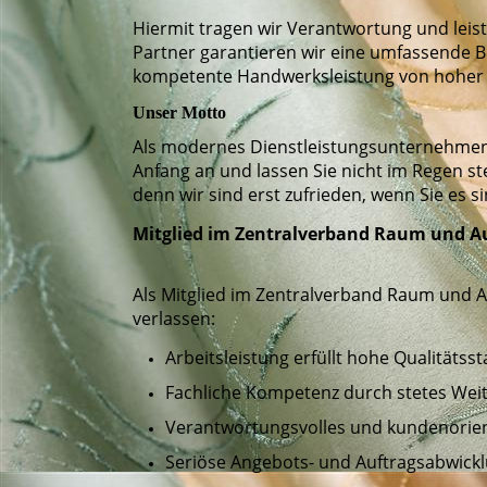
Hiermit tragen wir Verantwortung und leist
Partner garantieren wir eine umfassende B
kompetente Handwerksleistung von hoher Q
Unser Motto
Als modernes Dienstleistungsunternehmen s
Anfang an und lassen Sie nicht im Regen ste
denn wir sind erst zufrieden, wenn Sie es si
Mitglied im Zentralverband Raum und A
Als Mitglied im Zentralverband Raum und Au
verlassen:
Arbeitsleistung erfüllt hohe Qualitätss
Fachliche Kompetenz durch stetes Wei
Verantwortungsvolles und kundenorien
Seriöse Angebots- und Auftragsabwick