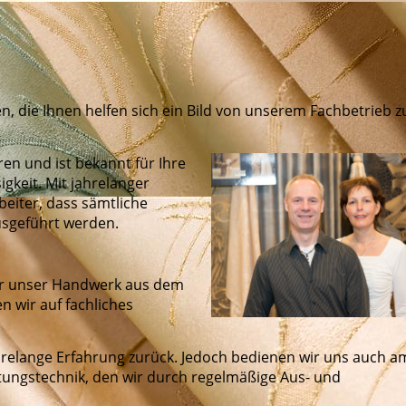
nen, die Ihnen helfen sich ein Bild von unserem Fachbetrieb z
ren und ist bekannt für Ihre
igkeit. Mit jahrelanger
eiter, dass sämtliche
usgeführt werden.
ir unser Handwerk aus dem
n wir auf fachliches
ahrelange Erfahrung zurück. Jedoch bedienen wir uns auch a
tungstechnik, den wir durch regelmäßige Aus- und