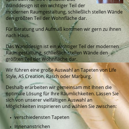
Wanddesign ist ein wichtiger Teil der
modernen Raumgestaltung, schließlich stellen Wände
den größten Teil der Wohnfläche dar.
Für Beratung und Aufmaß kommen wir gern zu ihnen
nach Haus.
Das Wanddesign ist ein wichtiger Teil der modernen
Raumgestaltung, schließlich stellen Wände den
größten Teil der Wohnfläche dar.
Wir führen eine große Auswahl an Tapeten von Life
Style, AS Creation, Rasch oder Marburg.
Deshalb erarbeiten wir gemeinsam mit Ihnen die
optimale Lösung für Ihre Räumlichkeiten. Lassen Sie
sich von unserer vielfältigen Auswahl an
Möglichkeiten inspirieren und wählen Sie zwischen:
verschiedensten Tapeten
Innenanstrichen