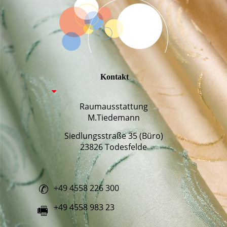
Kontakt
Raumausstattung
M.Tiedemann
Siedlungsstraße 35 (Büro)
23826 Todesfelde
+49 4558 226 300
✆
+49 4558 983 23
🖷