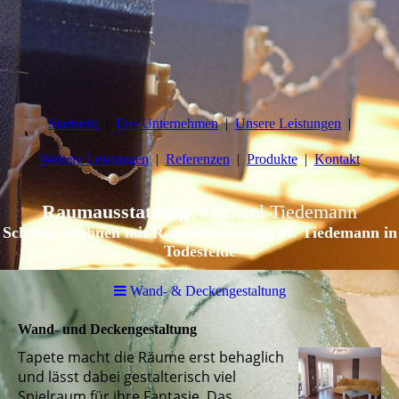
Startseite
Das Unternehmen
Unsere Leistungen
Weitere Leistungen
Referenzen
Produkte
Kontakt
Raumausstattung
Michael Tiedemann
Schöner Wohnen mit Raumausstattung M. Tiedemann in
Todesfelde
Wand- & Deckengestaltung
Wand- und Deckengestaltung
Tapete macht die Räume erst behaglich
und lässt dabei gestalterisch viel
Spielraum für ihre Fantasie. Das