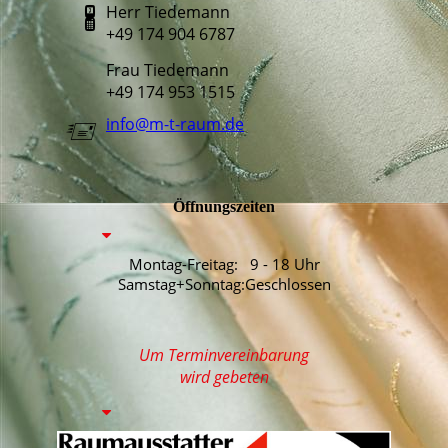
Herr Tiedemann
🖁
+49 174 904 6787
Frau Tiedemann
+49 174 953 1515
info@m-t-raum.de
🖅
Öffnungszeiten
Montag-Freitag: 9 - 18 Uhr
Samstag+Sonntag:Geschlossen
Um Terminvereinbarung
wird gebeten