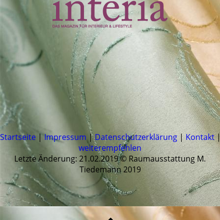
Startseite
|
Impressum
|
Datenschutzerklärung
|
Kontakt
weiterempfehlen
Letzte Änderung: 21.02.2019 © Raumausstattung M.
Tiedemann 2019