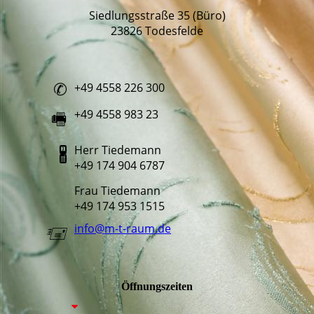
Siedlungsstraße 35 (Büro)
23826 Todesfelde
+49 4558 226 300
✆
+49 4558 983 23
🖷
Herr Tiedemann
🖁
+49 174 904 6787
Frau Tiedemann
+49 174 953 1515
info@m-t-raum.de
🖅
Öffnungszeiten