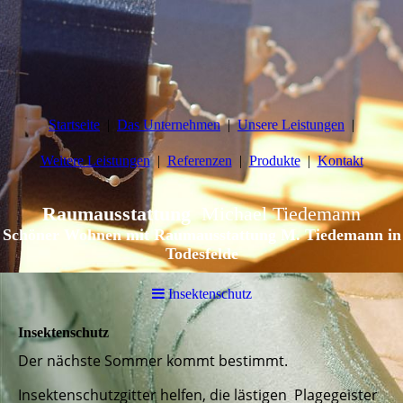
Startseite
Das Unternehmen
Unsere Leistungen
Weitere Leistungen
Referenzen
Produkte
Kontakt
Raumausstattung
Michael Tiedemann
Schöner Wohnen mit Raumausstattung M. Tiedemann in
Todesfelde
Insektenschutz
Insektenschutz
Der nächste Sommer kommt bestimmt.
Insektenschutzgitter helfen, die lästigen Plagegeister