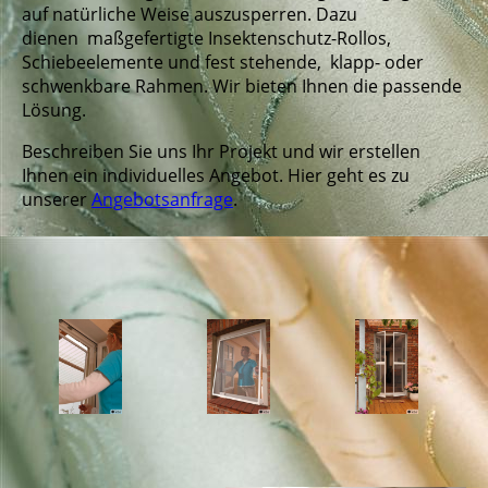
auf natürliche Weise auszusperren. Dazu
dienen maßgefertigte Insektenschutz-Rollos,
Schiebeelemente und fest stehende, klapp- oder
schwenkbare Rahmen. Wir bieten Ihnen die passende
Lösung.
Beschreiben Sie uns Ihr Projekt und wir erstellen
Ihnen ein individuelles Angebot. Hier geht es zu
unserer
Angebotsanfrage
.